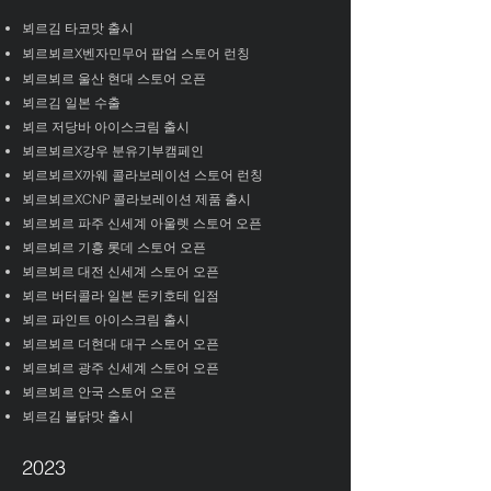
뵈르김 타코맛 출시
뵈르뵈르X벤자민무어 팝업 스토어 런칭
뵈르뵈르 울산 현대 스토어 오픈
​뵈르김 일본 수출
​뵈르 저당바 아이스크림 출시
​뵈르뵈르X강우 분유기부캠페인
​뵈르뵈르X까웨 콜라보레이션 스토어 런칭
​뵈르뵈르XCNP 콜라보레이션 제품 출시
​뵈르뵈르 파주 신세계 아울렛 스토어 오픈
​뵈르뵈르 기흥 롯데 스토어 오픈
​뵈르뵈르 대전 신세계 스토어 오픈
​뵈르 버터콜라 일본 돈키호테 입점
​뵈르 파인트 아이스크림 출시
​뵈르뵈르 더현대 대구 스토어 오픈
뵈르뵈르 광주 신세계 스토어 오픈
뵈르뵈르 안국 스토어 오픈
뵈르김 불닭맛 출시
2023