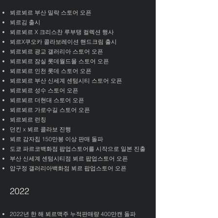
뵈르뵈르 부산 밀락 스토어 오픈
​뵈르김 출시
​뵈르뵈르 X 크리스찬 루부탱 컬렉션 행사
​뵈르X쿠오카 콜라보레이션 핸드크림 출시
​뵈르뵈르 광교 갤러리아 스토어 오픈
​뵈르뵈르 잠실 롯데월드몰 스토어 오픈
​뵈르뵈르 인천 롯데 스토어 오픈
​뵈르뵈르 부산 신세계 센텀시티 스토어 오픈
​뵈르뵈르 성수 스토어 오픈
​뵈르뵈르 더현대 스토어 오픈
​뵈르뵈르 가로수길 스토어 오픈
뵈르뵈르 런칭
​던킨 x 뵈르 콜라보 진행
뵈르 감자칩 150만봉 이상 판매 돌파
도쿄 파르코백화점 팝업스토어를 시작으로 일본 진출
부산 신세계 센텀시티점 뵈르 팝업스토어 오픈
압구정 갤러리아백화점 뵈르 팝업스토어 오픈
2022
2022년 한 해 뵈르맥주 누적판매량 400만캔 돌파