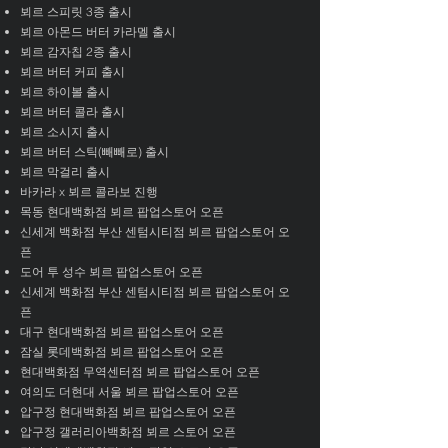
뵈르 스피릿 3종 출시
뵈르 아몬드 버터 카라멜 출시
뵈르 감자칩 2종 출시
뵈르 버터 커피 출시
뵈르 하이볼 출시
뵈르 버터 콜라 출시
뵈르 소시지 출시
뵈르 버터 스틱(빼빼로) 출시
뵈르 막걸리 출시
바카라 x 뵈르 콜라보 진행
목동 현대백화점 뵈르 팝업스토어 오픈
신세계 백화점 부산 센텀시티점 뵈르 팝업스토어 오
픈
도어 투 성수 뵈르 팝업스토어 오픈
신세계 백화점 부산 센텀시티점 뵈르 팝업스토어 오
픈
대구 현대백화점 뵈르 팝업스토어 오픈
잠실 롯데백화점 뵈르 팝업스토어 오픈
현대백화점 무역센터점 뵈르 팝업스토어 오픈
여의도 더현대 서울 뵈르 팝업스토어 오픈
압구정 현대백화점 뵈르 팝업스토어 오픈
압구정 갤러리아백화점 뵈르 스토어 오픈