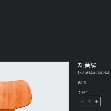
제품명
SKU: 36523641234523
가
₩15
격
수량
*