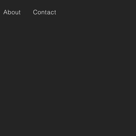
About
Contact