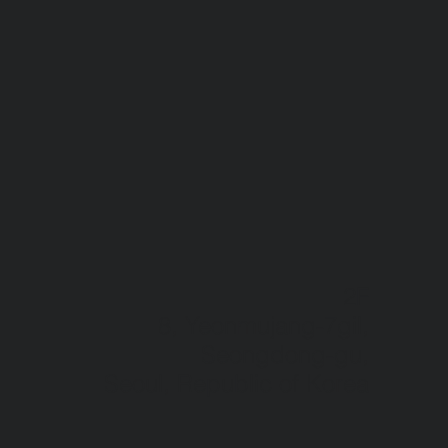
2F
8, Yeonmujang-7gil,
Seongdong-gu,
Seoul, Republic of Korea