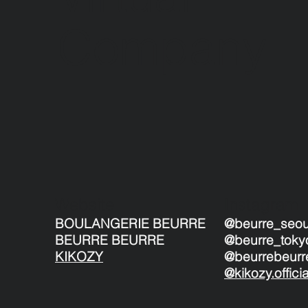
Company
Website
Instagram
BOULANGERIE BEURRE
@beurre_seou
BEURRE BEURRE
@
beurre_toky
KIKOZY
@beurrebeurre
@kikozy.officia